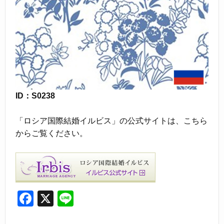
ID：S0238
「ロシア国際結婚イルビス」の公式サイトは、こちら
からご覧ください。
F
X
Li
a
n