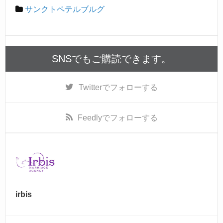
c
e
サンクトペテルブルグ
e
b
o
SNSでもご購読できます。
o
k
Twitter
でフォローする
Feedly
でフォローする
irbis