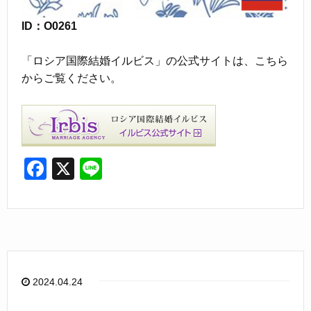
ID：O0261
「ロシア国際結婚イルビス」の公式サイトは、こちら
からご覧ください。
F
X
Li
a
n
c
e
e
b
o
2024.04.24
o