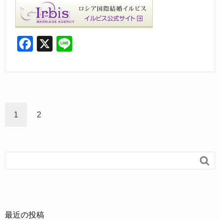
F
X
Li
a
n
c
e
e
b
1
2
o
o
k

最近の投稿