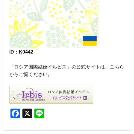
ID：K0442
「ロシア国際結婚イルビス」の公式サイトは、こちら
からご覧ください。
F
X
Li
a
n
c
e