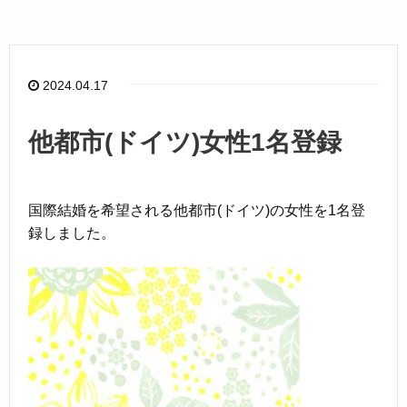
e
b
o
2024.04.17
o
k
他都市(ドイツ)女性1名登録
国際結婚を希望される他都市(ドイツ)の女性を1名登
録しました。