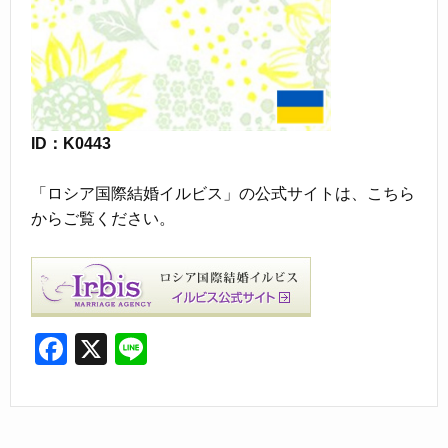
ID：K0443
「ロシア国際結婚イルビス」の公式サイトは、こちら
からご覧ください。
F
X
Li
a
n
c
e
e