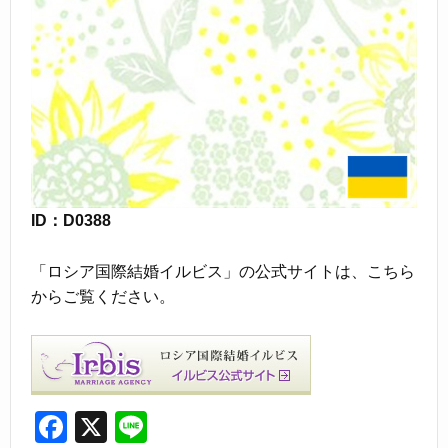
ID：D0388
「ロシア国際結婚イルビス」の公式サイトは、こちら
からご覧ください。
F
X
Li