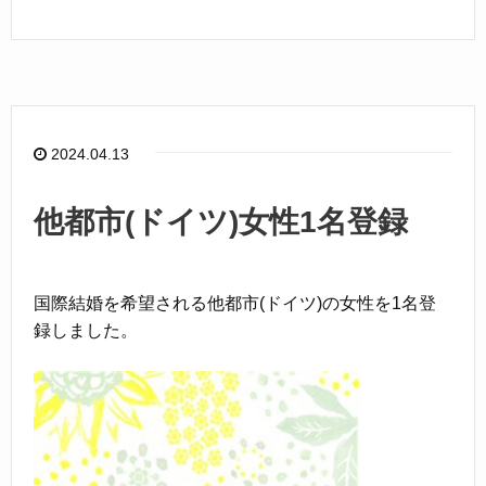
a
n
c
e
e
b
o
2024.04.13
o
k
他都市(ドイツ)女性1名登録
国際結婚を希望される他都市(ドイツ)の女性を1名登
録しました。