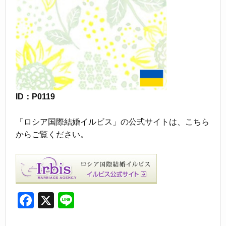
ID：P0119
「ロシア国際結婚イルビス」の公式サイトは、こちら
からご覧ください。
F
X
Li
a
n