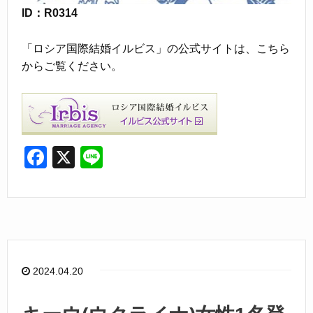
ID：R0314
「ロシア国際結婚イルビス」の公式サイトは、こちら
からご覧ください。
F
X
Li
a
n
c
e
e
b
o
2024.04.20
o