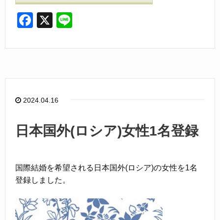
F
X
Li
a
n
c
e
e
b
o
2024.04.16
o
k
日本国外(ロシア)女性1名登録
国際結婚を希望される日本国外(ロシア)の女性を1名
登録しました。