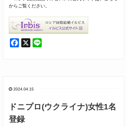
からご覧ください。
F
X
Li
a
n
c
e
e
b
o
2024.04.15
o
k
ドニプロ(ウクライナ)女性1名
登録