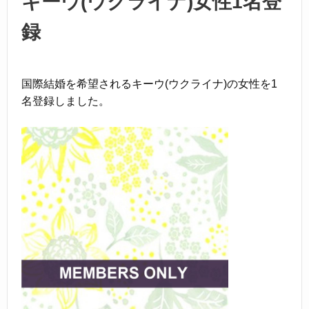
k
キーウ(ウクライナ)女性1名登
録
国際結婚を希望されるキーウ(ウクライナ)の女性を1
名登録しました。