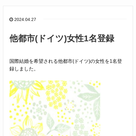
b
o
2024.04.27
o
k
他都市(ドイツ)女性1名登録
国際結婚を希望される他都市(ドイツ)の女性を1名登
録しました。