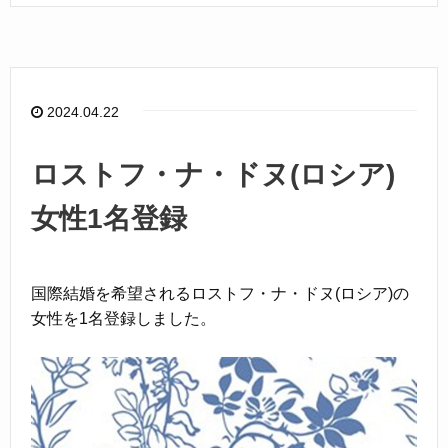
c
e
e
b
o
2024.04.22
o
k
ロストフ・ナ・ドヌ(ロシア)
女性1名登録
国際結婚を希望されるロストフ・ナ・ドヌ(ロシア)の
女性を1名登録しました。