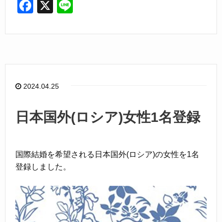
F
X
Li
a
n
c
e
e
b
o
2024.04.25
o
k
日本国外(ロシア)女性1名登録
国際結婚を希望される日本国外(ロシア)の女性を1名
登録しました。