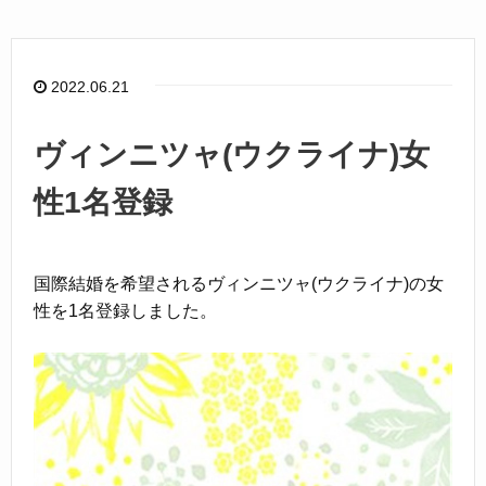
e
b
o
2022.06.21
o
k
ヴィンニツャ(ウクライナ)女
性1名登録
国際結婚を希望されるヴィンニツャ(ウクライナ)の女
性を1名登録しました。