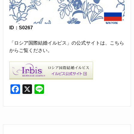
ID：S0267
「ロシア国際結婚イルビス」の公式サイトは、こちら
からご覧ください。
F
X
Li
a
n
c
e
e
b