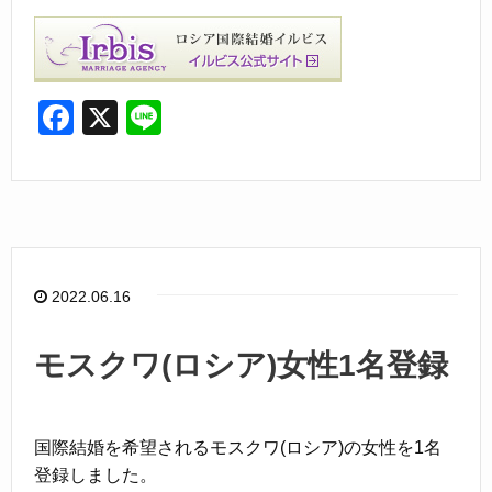
F
X
Li
a
n
c
e
e
b
o
2022.06.16
o
k
モスクワ(ロシア)女性1名登録
国際結婚を希望されるモスクワ(ロシア)の女性を1名
登録しました。