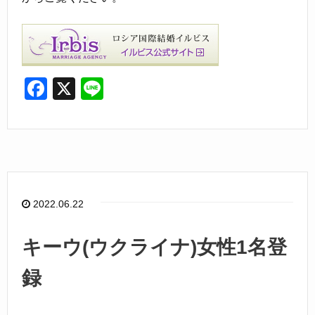
F
X
Li
a
n
c
e
e
b
o
2022.06.22
o
k
キーウ(ウクライナ)女性1名登
録