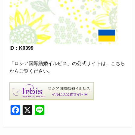
ID：K0399
「ロシア国際結婚イルビス」の公式サイトは、こちら
からご覧ください。
F
X
Li
a
n
c
e