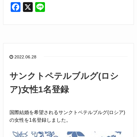
F
X
Li
a
n
c
e
e
b
o
2022.06.28
o
k
サンクトペテルブルグ(ロシ
ア)女性1名登録
国際結婚を希望されるサンクトペテルブルグ(ロシア)
の女性を1名登録しました。