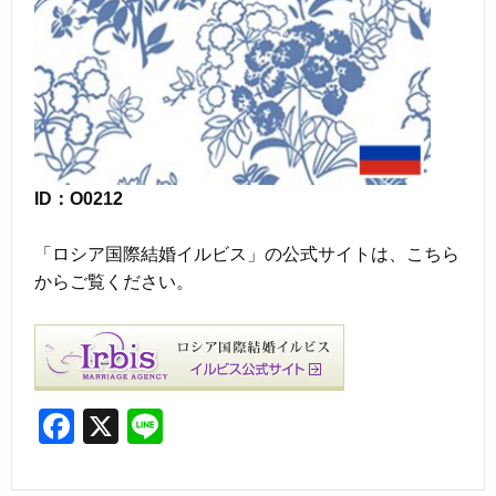
ID：O0212
「ロシア国際結婚イルビス」の公式サイトは、こちら
からご覧ください。
F
X
Li
a
n