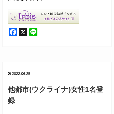
F
X
Li
a
n
c
e
e
b
o
2022.06.25
o
k
他都市(ウクライナ)女性1名登
録