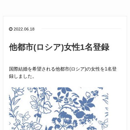
c
e
e
b
o
2022.06.18
o
k
他都市(ロシア)女性1名登録
国際結婚を希望される他都市(ロシア)の女性を1名登
録しました。