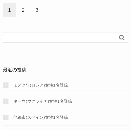
b
1
2
3
o
o
k

最近の投稿
モスクワ(ロシア)女性1名登録
キーウ(ウクライナ)女性1名登録
他都市(スペイン)女性1名登録