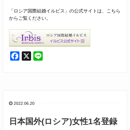
「ロシア国際結婚イルビス」の公式サイトは、こちら
からご覧ください。
F
X
Li
a
n
c
e
e
b
o
2022.06.20
o
k
日本国外(ロシア)女性1名登録