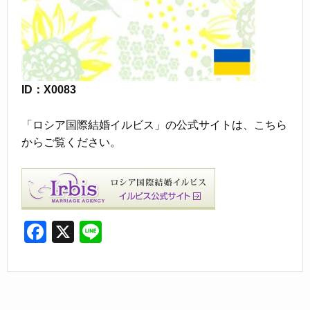
ID：X0083
「ロシア国際結婚イルビス」の公式サイトは、こちら
からご覧ください。
F
X
Li
a
n
c
e
e