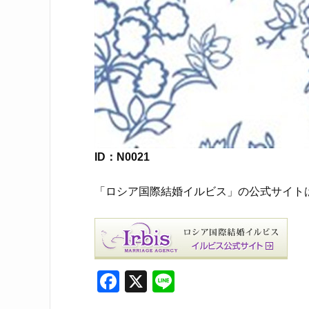
ID：N0021
「ロシア国際結婚イルビス」の公式サイト
F
X
Li
a
n