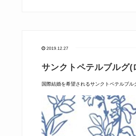
c
e
e
b
o
o
2019.12.27
k
サンクトペテルブルグ(
国際結婚を希望されるサンクトペテルブルグ