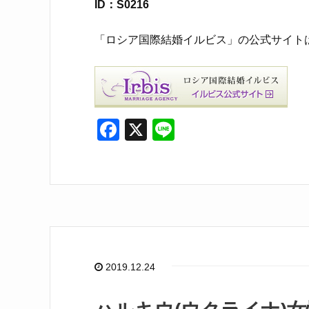
ID：S0216
「ロシア国際結婚イルビス」の公式サイト
F
X
Li
a
n
c
e
e
b
o
o
2019.12.24
k