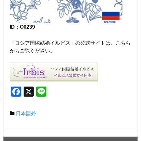
ID：O0239
「ロシア国際結婚イルビス」の公式サイトは、こちら
からご覧ください。
F
X
Li
a
n
c
e
日本国外
e
b