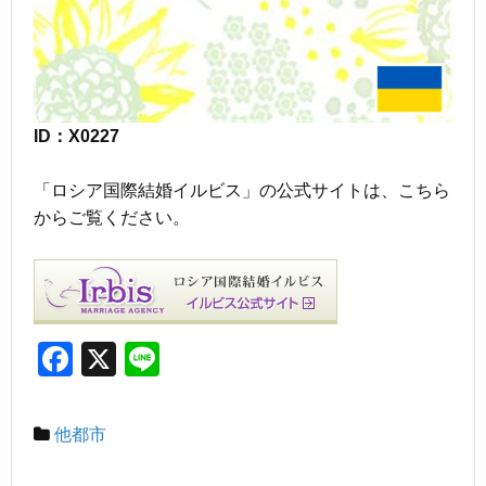
ID：X0227
「ロシア国際結婚イルビス」の公式サイトは、こちら
からご覧ください。
F
X
Li
a
n
c
e
他都市
e