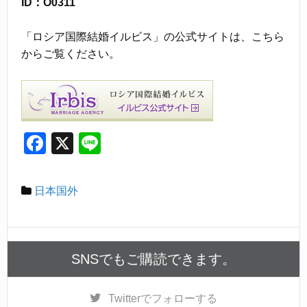
ID：O0311
「ロシア国際結婚イルビス」の公式サイトは、こちら
からご覧ください。
F
X
Li
a
n
c
e
日本国外
e
b
o
SNSでもご購読できます。
o
k
Twitter
でフォローする