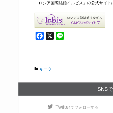
「ロシア国際結婚イルビス」の公式サイト
F
X
Li
a
n
c
e
e
b
キーウ
o
o
SNS
k
Twitter
でフォローする