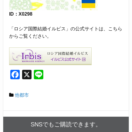
ID：X0298
「ロシア国際結婚イルビス」の公式サイトは、こちら
からご覧ください。
F
X
Li
a
n
c
e
他都市
e
b
o
SNSでもご購読できます。
o