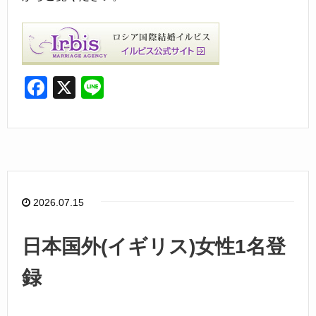
F
X
Li
a
n
c
e
e
b
o
2026.07.15
o
k
日本国外(イギリス)女性1名登
録