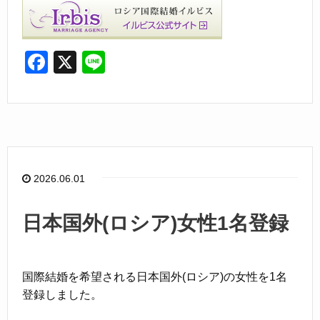
F
X
Li
a
n
c
e
e
b
o
2026.06.01
o
k
日本国外(ロシア)女性1名登録
国際結婚を希望される日本国外(ロシア)の女性を1名
登録しました。