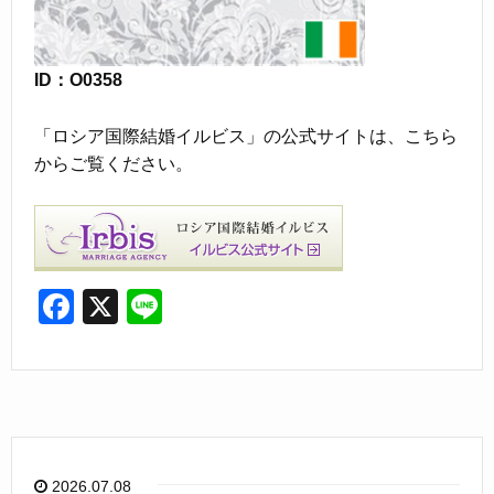
ID：O0358
「ロシア国際結婚イルビス」の公式サイトは、こちら
からご覧ください。
F
X
Li
a
n
c
e
e
b
o
2026.07.08