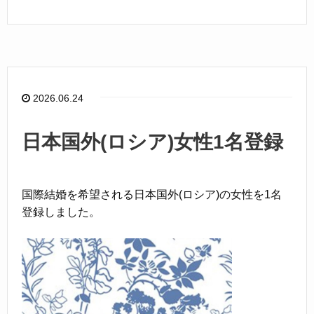
a
n
c
e
e
b
o
2026.06.24
o
k
日本国外(ロシア)女性1名登録
国際結婚を希望される日本国外(ロシア)の女性を1名
登録しました。