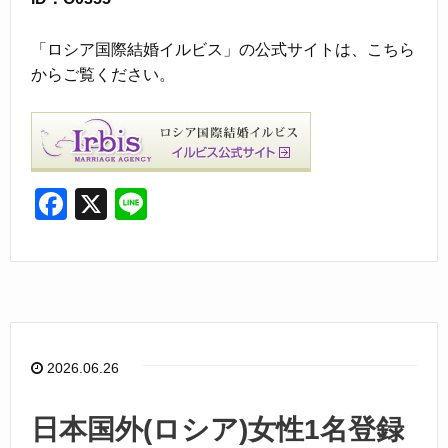
「ロシア国際結婚イルビス」の公式サイトは、こちら
からご覧ください。
F
X
Li
a
n
c
e
e
b
o
2026.06.26
o
k
日本国外(ロシア)女性1名登録