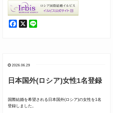
F
X
Li
a
n
c
e
e
b
o
2026.06.29
o
k
日本国外(ロシア)女性1名登録
国際結婚を希望される日本国外(ロシア)の女性を1名
登録しました。