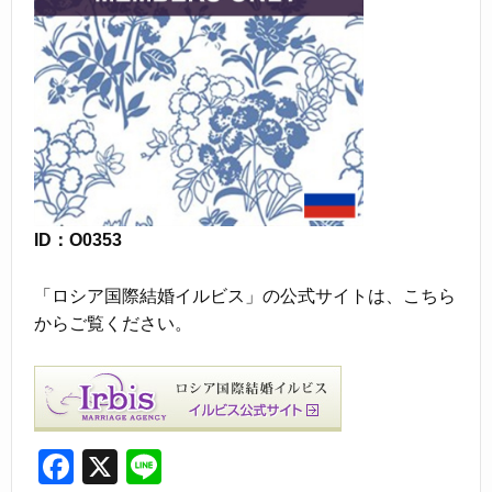
ID：O0353
「ロシア国際結婚イルビス」の公式サイトは、こちら
からご覧ください。
F
X
Li