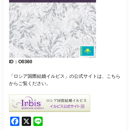
ID：O0360
「ロシア国際結婚イルビス」の公式サイトは、こちら
からご覧ください。
F
X
Li