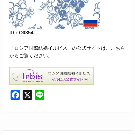
ID：O0354
「ロシア国際結婚イルビス」の公式サイトは、こちら
からご覧ください。
F
X
Li
a
n
c
e
e
b