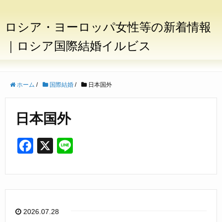
ロシア・ヨーロッパ女性等の新着情報
｜ロシア国際結婚イルビス
ホーム
/
国際結婚
/
日本国外
日本国外
F
X
Li
a
n
c
e
e
b
2026.07.28