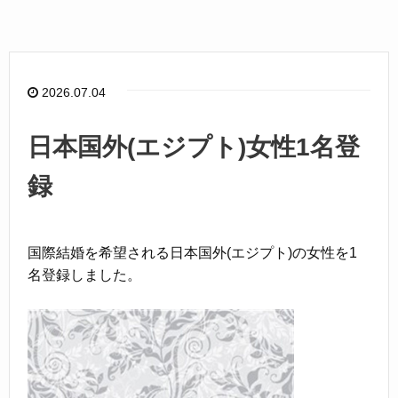
c
e
e
b
o
2026.07.04
o
k
日本国外(エジプト)女性1名登
録
国際結婚を希望される日本国外(エジプト)の女性を1
名登録しました。