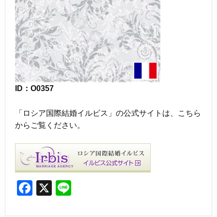
ID：O0357
「ロシア国際結婚イルビス」の公式サイトは、こちら
からご覧ください。
F
X
Li
a
n