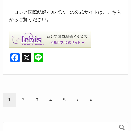
「ロシア国際結婚イルビス」の公式サイトは、こちら
からご覧ください。
F
X
Li
a
n
c
e
e
b
1
2
3
4
5
o
o
k
