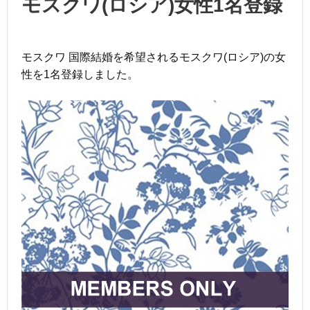
k
モスクワ(ロシア)女性1名登録
モスクワ 国際結婚を希望されるモスクワ(ロシア)の女
性を1名登録しました。