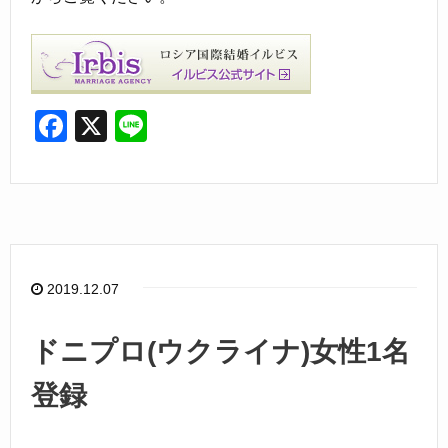
F
X
Li
a
n
c
e
e
b
o
2019.12.07
o
k
ドニプロ(ウクライナ)女性1名
登録