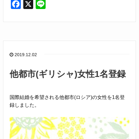
F
X
Li
a
n
c
e
e
b
o
2019.12.02
o
k
他都市(ギリシャ)女性1名登録
国際結婚を希望される他都市(ロシア)の女性を1名登
録しました。