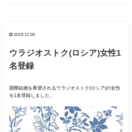
c
e
e
b
o
2019.12.05
o
k
ウラジオストク(ロシア)女性1
名登録
国際結婚を希望されるウラジオストク(ロシア)の女性
を1名登録しました。