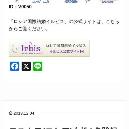
ID：V0050
「ロシア国際結婚イルビス」の公式サイトは、こちら
からご覧ください。
F
X
Li
a
n
c
e
e
b
o
2019.12.04
o