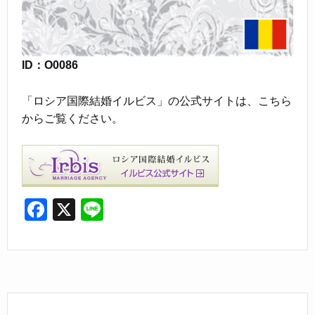
ID：O0086
「ロシア国際結婚イルビス」の公式サイトは、こちら
からご覧ください。
F
X
Li
a
n
c
e
e
b