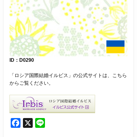
ID：D0290
「ロシア国際結婚イルビス」の公式サイトは、こちら
からご覧ください。
F
X
Li
a
n