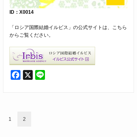
ID：X0014
「ロシア国際結婚イルビス」の公式サイトは、こちら
からご覧ください。
F
X
Li
a
n
c
e
e
b
1
2
o
o