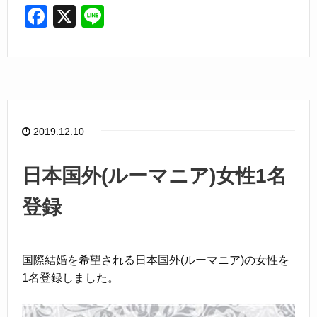
F
X
Li
a
n
c
e
e
b
o
2019.12.10
o
k
日本国外(ルーマニア)女性1名
登録
国際結婚を希望される日本国外(ルーマニア)の女性を
1名登録しました。