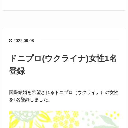
a
n
c
e
e
b
o
2022.09.08
o
k
ドニプロ(ウクライナ)女性1名
登録
国際結婚を希望されるドニプロ（ウクライナ）の女性
を1名登録しました。