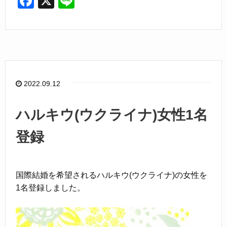
F
X
Li
a
n
c
e
e
b
o
2022.09.12
o
k
ハルキウ(ウクライナ)女性1名
登録
国際結婚を希望されるハルキウ(ウクライナ)の女性を
1名登録しました。