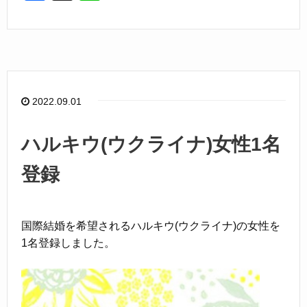
a
n
c
e
e
b
o
2022.09.01
o
k
ハルキウ(ウクライナ)女性1名
登録
国際結婚を希望されるハルキウ(ウクライナ)の女性を
1名登録しました。