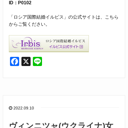
ID：P0102
「ロシア国際結婚イルビス」の公式サイトは、こちら
からご覧ください。
F
X
Li
a
n
c
e
e
b
o
2022.09.10
o
k
ヴィンニツャ(ウクライナ)女