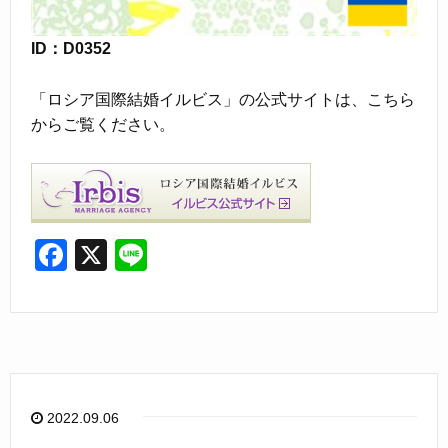
ID：D0352
「ロシア国際結婚イルビス」の公式サイトは、こちら
からご覧ください。
F
X
Li
a
n
c
e
e
b
o
2022.09.06
o