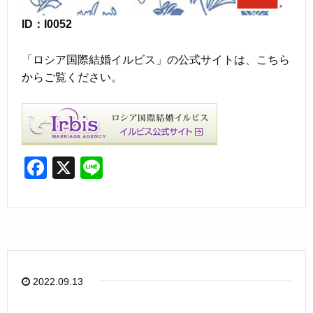
ID：I0052
「ロシア国際結婚イルビス」の公式サイトは、こちら
からご覧ください。
F
X
Li
a
n
c
e
e
b
o
2022.09.13
o