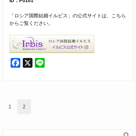
ID：P0101
「ロシア国際結婚イルビス」の公式サイトは、こちら
からご覧ください。
F
X
Li
a
n
c
e
e
b
1
2
o
o
k
