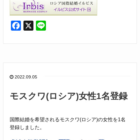
F
X
Li
a
n
c
e
e
b
o
2022.09.05
o
k
モスクワ(ロシア)女性1名登録
国際結婚を希望されるモスクワ(ロシア)の女性を1名
登録しました。