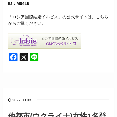
ID：M0416
「ロシア国際結婚イルビス」の公式サイトは、こちら
からご覧ください。
F
X
Li
a
n
c
e
e
b
o
2022.09.03
o
k
他都市(ウクライナ)女性1名登