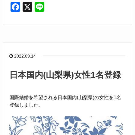
F
X
Li
a
n
c
e
e
b
o
2022.09.14
o
k
日本国内(山梨県)女性1名登録
国際結婚を希望される日本国内(山梨県)の女性を1名
登録しました。