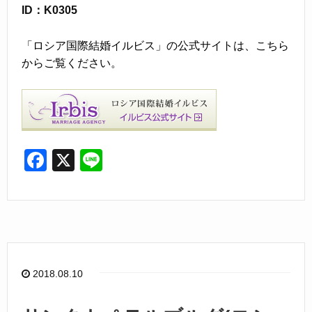
ID：K0305
「ロシア国際結婚イルビス」の公式サイトは、こちら
からご覧ください。
F
X
Li
a
n
c
e
e
b
o
2018.08.10
o