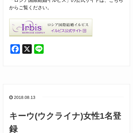
「ロシア国際結婚イルビス」の公式サイトは、こちら
からご覧ください。
F
X
Li
a
n
c
e
e
b
o
2018.08.13
o
k
キーウ(ウクライナ)女性1名登
録