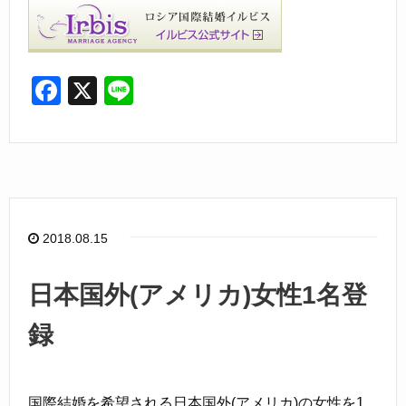
F
X
Li
a
n
c
e
e
b
o
2018.08.15
o
k
日本国外(アメリカ)女性1名登
録
国際結婚を希望される日本国外(アメリカ)の女性を1