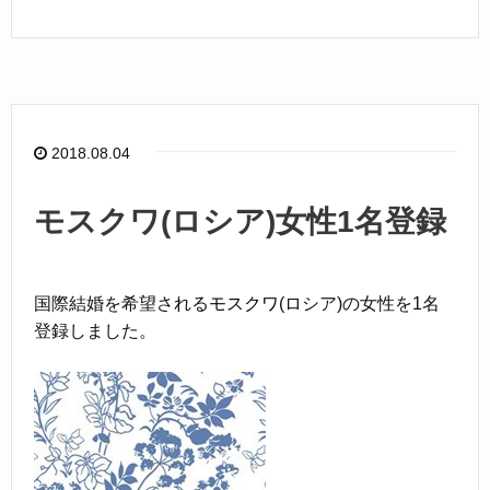
a
n
c
e
e
b
o
2018.08.04
o
k
モスクワ(ロシア)女性1名登録
国際結婚を希望される
モスクワ
(ロシア)の女性を1名
登録しました。