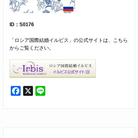
ID：S0176
「ロシア国際結婚イルビス」の公式サイトは、こちら
からご覧ください。
F
X
Li
a
n
c
e
e
b