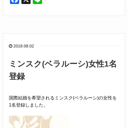
a
n
c
e
e
b
o
2018.08.02
o
k
ミンスク(ベラルーシ)女性1名
登録
国際結婚を希望されるミンスク(ベラルーシ)の女性を
1名登録しました。