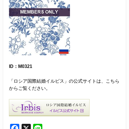
ID：M0321
「ロシア国際結婚イルビス」の公式サイトは、こちら
からご覧ください。
F
X
Li