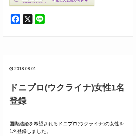
F
X
Li
a
n
c
e
e
b
o
2018.08.01
o
k
ドニプロ(ウクライナ)女性1名
登録
国際結婚を希望されるドニプロ(ウクライナ)の女性を
1名登録しました。