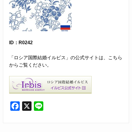
ID：R0242
「ロシア国際結婚イルビス」の公式サイトは、こちら
からご覧ください。
F
X
Li
a
n
c
e