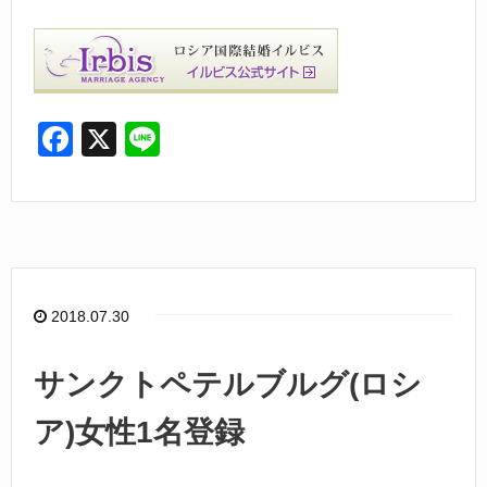
F
X
Li
a
n
c
e
e
b
o
2018.07.30
o
k
サンクトペテルブルグ(ロシ
ア)女性1名登録