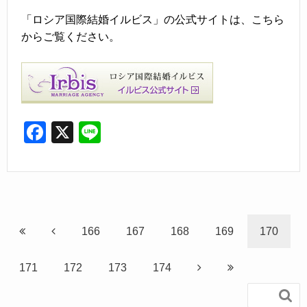
「ロシア国際結婚イルビス」の公式サイトは、こちら
からご覧ください。
F
X
Li
a
n
c
e
e
b
166
167
168
169
170
o
o
171
172
173
174
k
